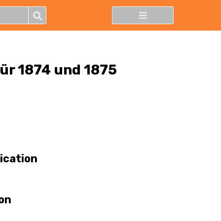
für 1874 und 1875
lication
ion