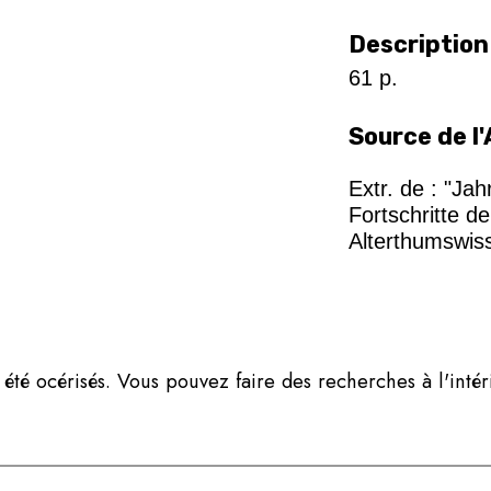
Description
61 p.
Source de l'
Extr. de : "Jah
Fortschritte d
Alterthumswis