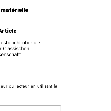
 matérielle
Article
resbericht über die
er Classischen
senschaft"