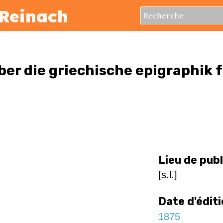
Reinach
er die griechische epigraphik 
Lieu de pub
[s.l.]
Date d'édit
1875