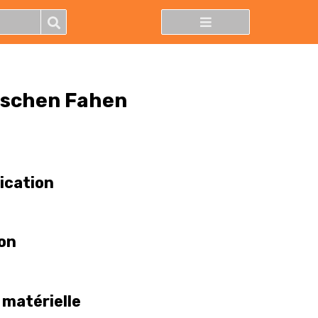
ischen Fahen
lication
ion
 matérielle