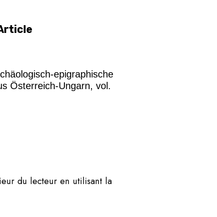
Article
Archäologisch-epigraphische
us Österreich-Ungarn, vol.