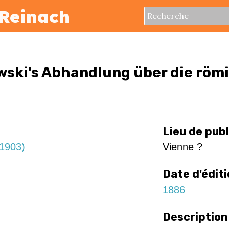
Reinach
ski's Abhandlung über die röm
Lieu de pub
1903)
Vienne ?
Date d'édit
1886
Description