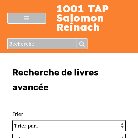
1001 TAP
Salomon
Reinach
Trier