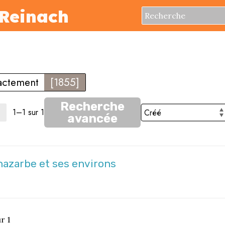
Reinach
xactement
[1855]
Recherche
1–1 sur 1
avancée
Anazarbe et ses environs
r 1