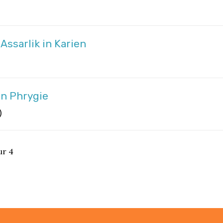
Assarlik in Karien
en Phrygie
)
ur 4