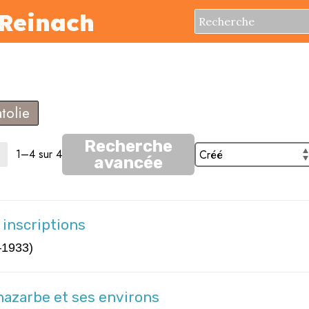
Reinach
tolie
Recherche
1–4 sur 4
avancée
 inscriptions
–1933)
Anazarbe et ses environs