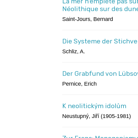
La mer n'empiète pas sur
Néolithique sur des dun
Saint-Jours, Bernard
Die Systeme der Stichve
Schliz, A.
Der Grabfund von Lübsow 
Pernice, Erich
K neolitickým idolům
Neustupný, Jiří (1905-1981)