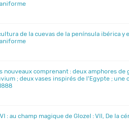
paniforme
cultura de la cuevas de la península ibérica 
paniforme
es nouveaux comprenant : deux amphores de g
uvium ; deux vases inspirés de l'Egypte ; une
-1888
I : au champ magique de Glozel : VII, De la c