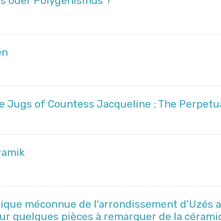
s oder Polygenismus ?
en
he Jugs of Countess Jacqueline ; The Perpetu
ramik
amique méconnue de l'arrondissement d'Uzés av
sur quelques pièces à remarquer de la cérami